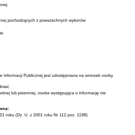
onej
icznej pochodzących z powszechnych wyborów
ie.
ie Informacji Publicznej jest udostępniana na wniosek osoby
dniać.
stnej lub pisemnej, osoba występująca o informację nie
awna:
001 roku (Dz. U. z 2001 roku Nr 112 poz. 1198)