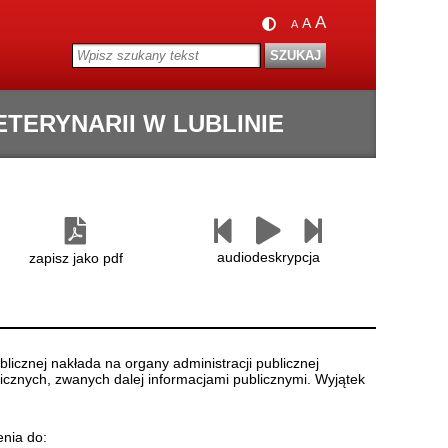
A
A
A
ERYNARII W LUBLINIE
Następny
Czytaj
Poprzedni
paragraf
paragraf
audiodeskrypcja
zapisz jako pdf
licznej nakłada na organy administracji publicznej
icznych, zwanych dalej informacjami publicznymi. Wyjątek
enia do: