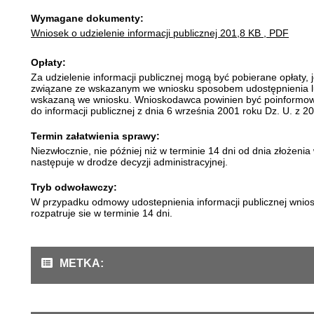
Wymagane dokumenty:
Wniosek o udzielenie informacji publicznej
201,8 KB
, PDF
Opłaty:
Za udzielenie informacji publicznej mogą być pobierane opłaty,
związane ze wskazanym we wniosku sposobem udostępnienia lub
wskazaną we wniosku. Wnioskodawca powinien być poinformowan
do informacji publicznej z dnia 6 września 2001 roku Dz. U. z 2
Termin załatwienia sprawy:
Niezwłocznie, nie później niż w terminie 14 dni od dnia złożen
następuje w drodze decyzji administracyjnej.
Tryb odwoławczy:
W przypadku odmowy udostepnienia informacji publicznej wnios
rozpatruje sie w terminie 14 dni.
METKA: