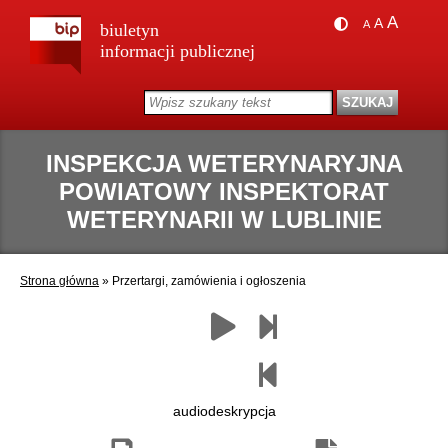
A
A
A
biuletyn
informacji publicznej
INSPEKCJA WETERYNARYJNA
POWIATOWY INSPEKTORAT
WETERYNARII W LUBLINIE
Strona główna
»
Przertargi, zamówienia i ogłoszenia
Zapisz
Drukuj
Następny
Czytaj
Poprzedni
jako
paragraf
paragraf
pdf
audiodeskrypcja