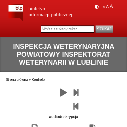
A
A
A
biuletyn
informacji publicznej
INSPEKCJA WETERYNARYJNA
POWIATOWY INSPEKTORAT
WETERYNARII W LUBLINIE
Strona główna
»
Kontrole
Zapisz
Drukuj
Następny
Czytaj
Poprzedni
jako
paragraf
paragraf
pdf
audiodeskrypcja