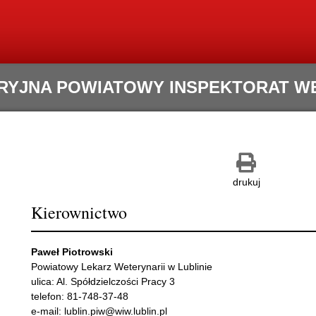
RYJNA POWIATOWY INSPEKTORAT WET
Zapisz
Drukuj
jako
pdf
drukuj
Kierownictwo
Paweł Piotrowski
Powiatowy Lekarz Weterynarii w Lublinie
ulica: Al. Spółdzielczości Pracy 3
telefon: 81-748-37-48
e-mail: lublin.piw@wiw.lublin.pl