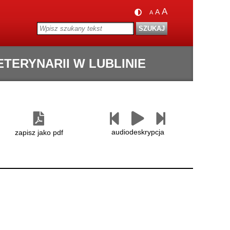
A
A
A
ERYNARII W LUBLINIE
Następny
Czytaj
Poprzedni
paragraf
paragraf
audiodeskrypcja
zapisz jako pdf