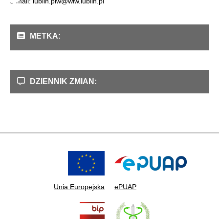
e-mail: lublin.piw@wiw.lublin.pl
METKA:
DZIENNIK ZMIAN:
Unia Europejska
ePUAP