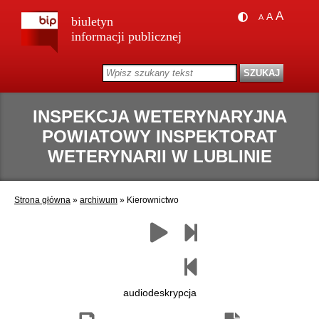
A
A
A
biuletyn
informacji publicznej
INSPEKCJA WETERYNARYJNA
POWIATOWY INSPEKTORAT
WETERYNARII W LUBLINIE
Strona główna
»
archiwum
»
Kierownictwo
Zapisz
Drukuj
Następny
Czytaj
Poprzedni
jako
paragraf
paragraf
pdf
audiodeskrypcja