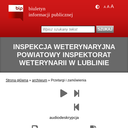
A
A
A
biuletyn
informacji publicznej
INSPEKCJA WETERYNARYJNA
POWIATOWY INSPEKTORAT
WETERYNARII W LUBLINIE
Strona główna
»
archiwum
»
Przetargi i zamówienia
Zapisz
Drukuj
Następny
Czytaj
Poprzedni
jako
paragraf
paragraf
pdf
audiodeskrypcja