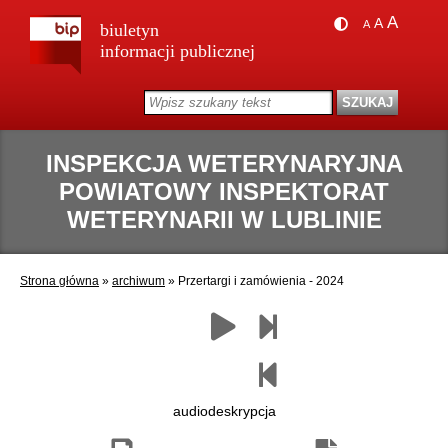
A
A
A
biuletyn
informacji publicznej
INSPEKCJA WETERYNARYJNA
POWIATOWY INSPEKTORAT
WETERYNARII W LUBLINIE
Strona główna
»
archiwum
»
Przertargi i zamówienia - 2024
Zapisz
Drukuj
Następny
Czytaj
Poprzedni
jako
paragraf
paragraf
pdf
audiodeskrypcja