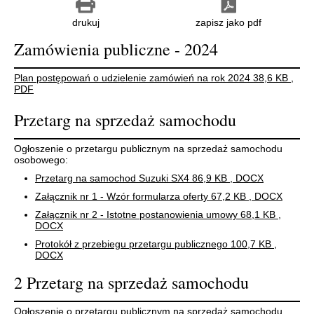
drukuj
zapisz jako pdf
Zamówienia publiczne - 2024
Plan postępowań o udzielenie zamówień na rok 2024
38,6 KB
,
PDF
Przetarg na sprzedaż samochodu
Ogłoszenie o przetargu publicznym na sprzedaż samochodu
osobowego:
Przetarg na samochod Suzuki SX4
86,9 KB
, DOCX
Załącznik nr 1 - Wzór formularza oferty
67,2 KB
, DOCX
Załącznik nr 2 - Istotne postanowienia umowy
68,1 KB
,
DOCX
Protokół z przebiegu przetargu publicznego
100,7 KB
,
DOCX
2 Przetarg na sprzedaż samochodu
Ogłoszenie o przetargu publicznym na sprzedaż samochodu