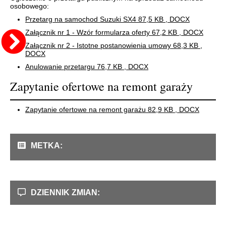
osobowego:
Przetarg na samochod Suzuki SX4
87,5 KB
, DOCX
Załącznik nr 1 - Wzór formularza oferty
67,2 KB
, DOCX
Załącznik nr 2 - Istotne postanowienia umowy
68,3 KB
,
DOCX
Anulowanie przetargu
76,7 KB
, DOCX
Zapytanie ofertowe na remont garaży
Zapytanie ofertowe na remont garażu
82,9 KB
, DOCX
METKA:
DZIENNIK ZMIAN: