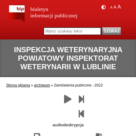
A
A
A
biuletyn
informacji publicznej
INSPEKCJA WETERYNARYJNA
POWIATOWY INSPEKTORAT
WETERYNARII W LUBLINIE
Strona główna
»
archiwum
»
Zamówienia publiczne - 2022
Zapisz
Drukuj
Następny
Czytaj
Poprzedni
jako
paragraf
paragraf
pdf
audiodeskrypcja