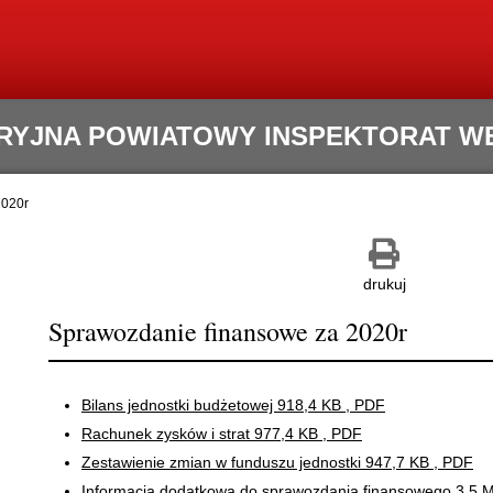
RYJNA POWIATOWY INSPEKTORAT WET
2020r
Zapisz
Drukuj
jako
pdf
drukuj
Sprawozdanie finansowe za 2020r
Bilans jednostki budżetowej
918,4 KB
, PDF
Rachunek zysków i strat
977,4 KB
, PDF
Zestawienie zmian w funduszu jednostki
947,7 KB
, PDF
Informacja dodatkowa do sprawozdania finansowego
3,5 