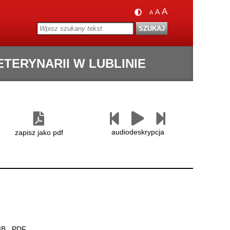
A
A
A
ERYNARII W LUBLINIE
Następny
Czytaj
Poprzedni
paragraf
paragraf
audiodeskrypcja
zapisz jako pdf
MB
, PDF