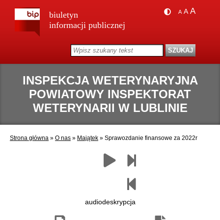
A
A
A
biuletyn
informacji publicznej
INSPEKCJA WETERYNARYJNA
POWIATOWY INSPEKTORAT
WETERYNARII W LUBLINIE
Strona główna
»
O nas
»
Majątek
»
Sprawozdanie finansowe za 2022r
Zapisz
Drukuj
Następny
Czytaj
Poprzedni
jako
paragraf
paragraf
pdf
audiodeskrypcja