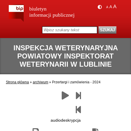
A
A
A
biuletyn
informacji publicznej
INSPEKCJA WETERYNARYJNA
POWIATOWY INSPEKTORAT
WETERYNARII W LUBLINIE
Strona główna
»
archiwum
»
Przertargi i zamówienia - 2024
Zapisz
Drukuj
Następny
Czytaj
Poprzedni
jako
paragraf
paragraf
pdf
audiodeskrypcja