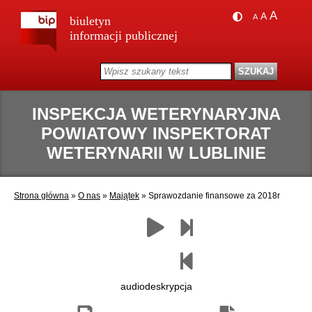
A
A
A
biuletyn
informacji publicznej
INSPEKCJA WETERYNARYJNA
POWIATOWY INSPEKTORAT
WETERYNARII W LUBLINIE
Strona główna
»
O nas
»
Majątek
»
Sprawozdanie finansowe za 2018r
Zapisz
Drukuj
Następny
Czytaj
Poprzedni
jako
paragraf
paragraf
pdf
audiodeskrypcja